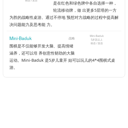
韩语 / 英语
是在红色和绿色牌中各自选择一种，
轮流移动牌，做 出更多5层塔的一方
为胜的战略性桌游。通过不停地 预想对方战略的过程中提高解
决问题能力及思考能 力。
Mini-Baduk
Mini-Baduk
战略
5岁及以上
韩语 / 英语
围棋是不仅能够开发大脑、提高情绪
涵养，还可以培 养创意性韧劲的大脑
运动。Mini-Baduk 是5岁儿童开 始可以玩儿的4*4围棋式桌
游。
联系方式
上海培飞贸易有限公司成立于2017年9月，是韩国太恩教育集团
（Time Education）的全资子公司。