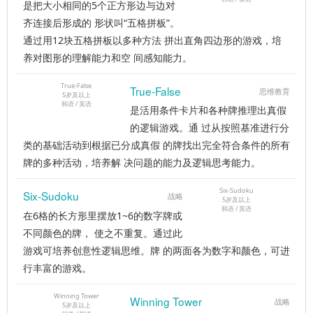
是把大小相同的5个正方形边与边对
齐连接后形成的 形状叫“五格拼板”。
通过用12块五格拼板以多种方法 拼出直角四边形的游戏，培
养对图形的理解能力和空 间感知能力。
True-False
True-False
思维教育
5岁及以上
韩语 / 英语
是活用条件卡片和各种牌推理出真假
的逻辑游戏。通 过从按照基准进行分
类的基础活动到根据已分成真假 的牌找出完全符合条件的所有
牌的多种活动，培养解 决问题的能力及逻辑思考能力。
Six-Sudoku
Six-Sudoku
战略
5岁及以上
韩语 / 英语
在6格的长方形里摆放1~6的数字牌或
不同颜色的牌， 使之不重复。通过此
游戏可培养创意性逻辑思维。牌 的两面各为数字和颜色，可进
行丰富的游戏。
Winning Tower
Winning Tower
战略
5岁及以上